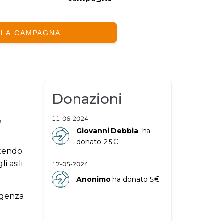
 LA CAMPAGNA
 
Donazioni
  
11-06-2024
Giovanni
Debbia 
ha 
donato 
25
€
rtendo 
 asili 
17-05-2024
.
Anonimo
ha donato 
5
€
igenza 